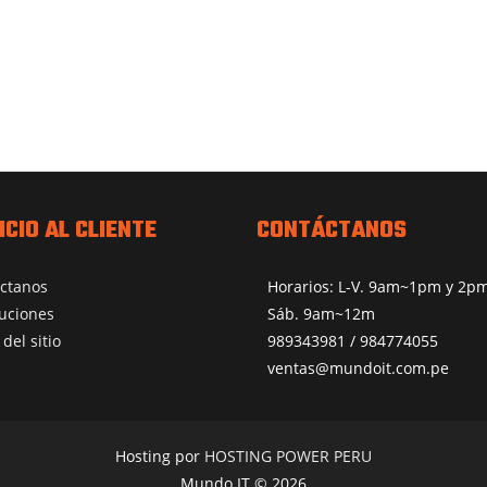
ICIO AL CLIENTE
CONTÁCTANOS
ctanos
Horarios: L-V. 9am~1pm y 2
uciones
Sáb. 9am~12m
del sitio
989343981 / 984774055
ventas@mundoit.com.pe
Hosting por
HOSTING POWER PERU
Mundo IT © 2026