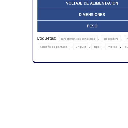
VOLTAJE DE ALIMENTACION
DIMENSIONES
PESO
Etiquetas:
,
,
caracteristicas generales
dispositivo
,
,
,
,
tamaño de pantalla
27 pulg
tipo
fhd ips
su