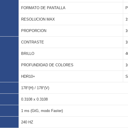
FORMATO DE PANTALLA
P
RESOLUCION MAX
1
PROPORCION
1
CONTRASTE
1
BRILLO
4
PROFUNDIDAD DE COLORES
1
HDR10+
S
178°(H) / 178°(V)
0.3108 x 0.3108
1 ms (GtG, modo Faster)
240 HZ