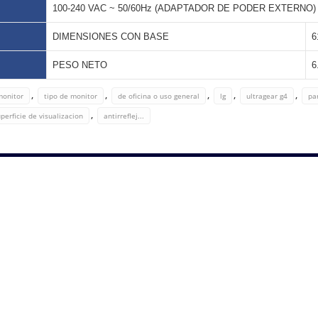
100-240 VAC ~ 50/60Hz (ADAPTADOR DE PODER EXTERNO)
DIMENSIONES CON BASE
6
PESO NETO
6
,
,
,
,
,
monitor
tipo de monitor
de oficina o uso general
lg
ultragear g4
pa
,
perficie de visualizacion
antirreflej...