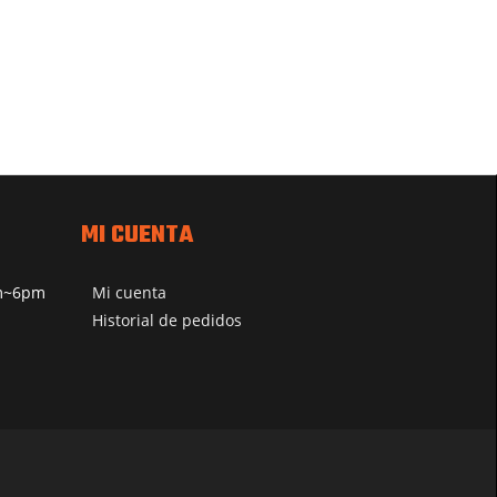
MI CUENTA
pm~6pm
Mi cuenta
Historial de pedidos