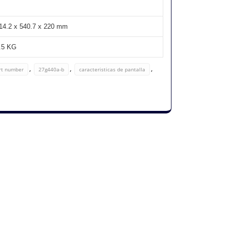
14.2 x 540.7 x 220 mm
.5 KG
,
,
,
rt number
27g440a-b
caracteristicas de pantalla