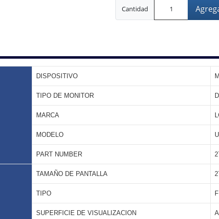
Agrega
Cantidad
DISPOSITIVO
M
TIPO DE MONITOR
D
MARCA
L
MODELO
U
PART NUMBER
2
TAMAÑO DE PANTALLA
2
TIPO
F
SUPERFICIE DE VISUALIZACION
A