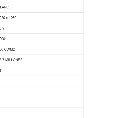
LANO
920 x 1080
6:9
000:1
00 CD/M2
6.7 MILLONES
I