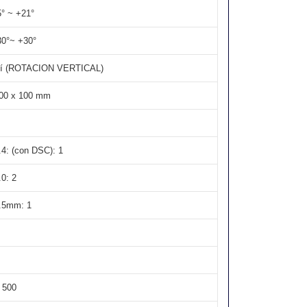
5° ~ +21°
30°~ +30°
í (ROTACION VERTICAL)
00 x 100 mm
.4: (con DSC): 1
.0: 2
.5mm: 1
 500