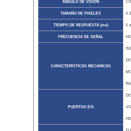
ANGULO DE VISION
178
TAMAÑO DE PIXELES
0.
TIEMPO DE RESPUESTA (ms)
5 
FRECUENCIA DE SEÑAL
HO
IN
DI
CARACTERISTICAS MECANICAS
MO
RA
DI
PUERTOS E/S
V
HD
FL