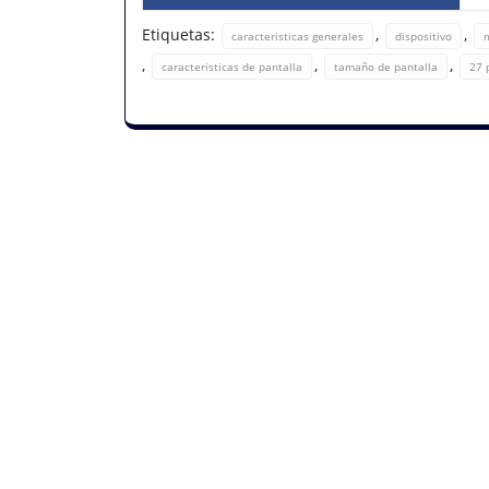
Etiquetas:
,
,
caracteristicas generales
dispositivo
,
,
,
caracteristicas de pantalla
tamaño de pantalla
27 