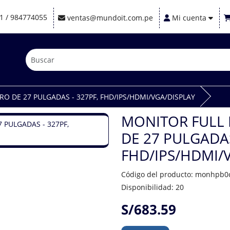
1 / 984774055
ventas@mundoit.com.pe
Mi cuenta
RO DE 27 PULGADAS - 327PF, FHD/IPS/HDMI/VGA/DISPLAY
MONITOR FULL H
DE 27 PULGADAS
FHD/IPS/HDMI/
Código del producto: monhpb0
Disponibilidad: 20
S/683.59