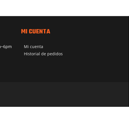
MI CUENTA
pm~6pm
Mi cuenta
Historial de pedidos