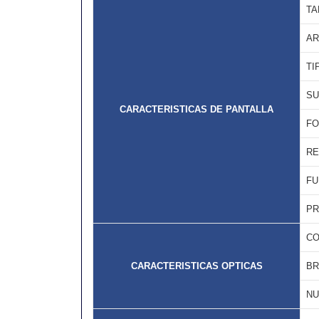
TA
AR
TI
SU
CARACTERISTICAS DE PANTALLA
FO
RE
FU
PR
CO
CARACTERISTICAS OPTICAS
BR
NU