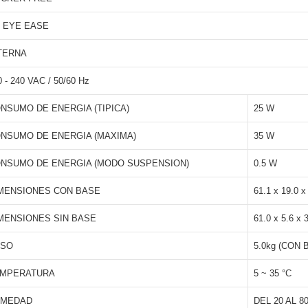
 EYE EASE
TERNA
0 - 240 VAC / 50/60 Hz
NSUMO DE ENERGIA (TIPICA)
25 W
NSUMO DE ENERGIA (MAXIMA)
35 W
NSUMO DE ENERGIA (MODO SUSPENSION)
0.5 W
MENSIONES CON BASE
61.1 x 19.0 x
MENSIONES SIN BASE
61.0 x 5.6 x 
ESO
5.0kg (CON B
MPERATURA
5 ~ 35 °C
UMEDAD
DEL 20 AL 