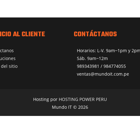
ICIO AL CLIENTE
CONTÁCTANOS
ctanos
Horarios: L-V. 9am~1pm y 2
uciones
Sáb. 9am~12m
del sitio
989343981 / 984774055
ventas@mundoit.com.pe
Hosting por
HOSTING POWER PERU
Mundo IT © 2026