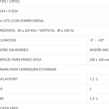
°(H) / 178°(V)
3114 x 0.3114
ms GTG (CON SOBRECARGA)
RIZONTAL: 30 a 115 KHz / VERTICAL: 48 a 100 Hz
CLINACION
-5° ~ +20°
SEÑO SIN BORDES
DISEÑO MIC
NTAJE PARA PARED VESA
100 x 100 m
NURA PARA CERRADURA ESTANDAR
SPLAYPORT
1.2: 1
GA
1
MI
1.4: 1
ICKER FREE