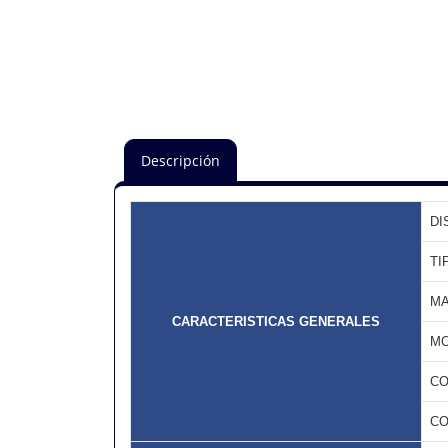
Descripción
DI
TI
M
CARACTERISTICAS GENERALES
M
CO
CO