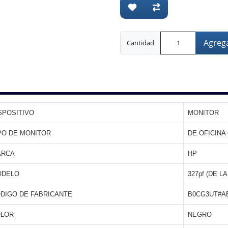
Agrega
Cantidad
SPOSITIVO
MONITOR
PO DE MONITOR
DE OFICINA
ARCA
HP
ODELO
327pf (DE L
DIGO DE FABRICANTE
B0CG3UT#A
LOR
NEGRO