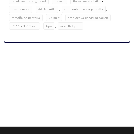
,
,
,
de oficina o uso general
lenovo
thinkvision t27-40
,
,
,
part number
64a5mar6la
caracteristicas de pantalla
,
,
,
tamaño de pantalla
27 pulg
area activa de visualizacion
,
,
597.9 x 336.3 mm
tipo
wled fhd ips...