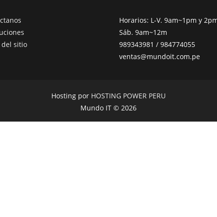
ctanos
Horarios: L-V. 9am~1pm y 2
uciones
Sáb. 9am~12m
del sitio
989343981 / 984774055
ventas@mundoit.com.pe
Hosting por
HOSTING POWER PERU
Mundo IT © 2026