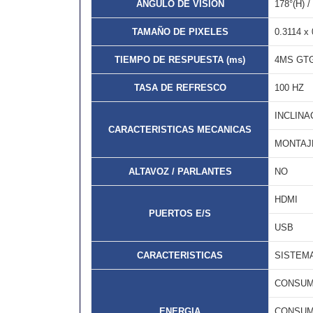
ANGULO DE VISION
178°(H) /
TAMAÑO DE PIXELES
0.3114 x 
TIEMPO DE RESPUESTA (ms)
4MS GTG
TASA DE REFRESCO
100 HZ
INCLINA
CARACTERISTICAS MECANICAS
MONTAJ
ALTAVOZ / PARLANTES
NO
HDMI
PUERTOS E/S
USB
CARACTERISTICAS
SISTEMA
CONSUMO
ENERGIA
CONSUM