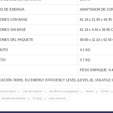
O DE ENERGIA
ADAPTADOR DE COR
IONES CON BASE
61.19 x 21.00 x 44.3
IONES SIN BASE
61.19 x 4.44 x 36.65 
IONES DEL PAQUETE
69.00 x 11.10 x 52.50
RUTO
4.1 KG
ETO
3.7 KG
PESO EMPAQUE: 6.
CACIÓN: ROHS, EU ENERGY EFFICIENCY LEVEL (LEVEL-D), VOLATIL
,
,
,
,
monitor plano
tipo de monitor
de oficina o uso general
lenovo
l27-4e
,
,
tamaño de pantalla
27 pulg
area activa d...