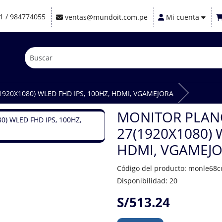
1 / 984774055
ventas@mundoit.com.pe
Mi cuenta
920X1080) WLED FHD IPS, 100HZ, HDMI, VGAMEJORA
MONITOR PLANO
27(1920X1080) 
HDMI, VGAMEJ
Código del producto: monle68c
Disponibilidad: 20
S/513.24