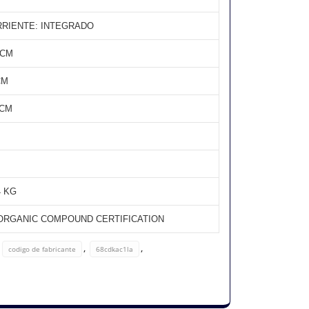
RIENTE: INTEGRADO
5 CM
CM
 CM
4 KG
E ORGANIC COMPOUND CERTIFICATION
,
,
,
codigo de fabricante
68cdkac1la