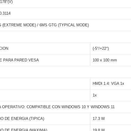
 178°(V)
0.3114
 (EXTREME MODE) / 6MS GTG (TYPICAL MODE)
CION
(-5°/+22°)
E PARA PARED VESA
100 x 100 mm
HMDI 1.4: VGA 1x
1x
 OPERATIVO: COMPATIBLE CON WINDOWS 10 Y WINDOWS 11
 DE ENERGIA (TIPICA)
17.3 W
O DE ENERGIA (MAXIMA)
19.8 W