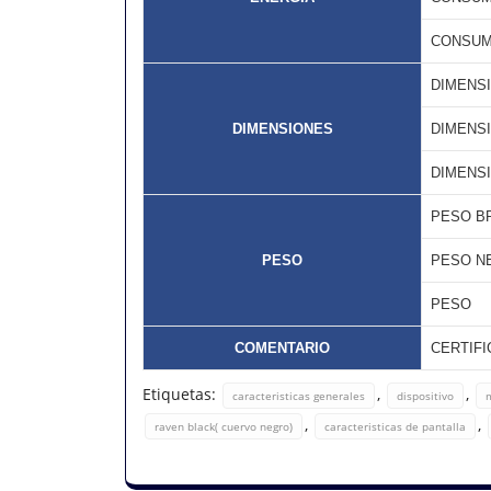
CONSUM
DIMENS
DIMENSIONES
DIMENS
DIMENS
PESO B
PESO
PESO N
PESO
COMENTARIO
CERTIFI
Etiquetas:
,
,
caracteristicas generales
dispositivo
,
,
raven black( cuervo negro)
caracteristicas de pantalla