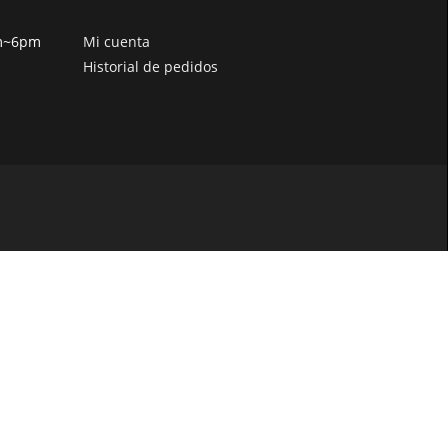
pm~6pm
Mi cuenta
Historial de pedidos