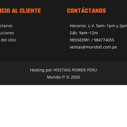
ICIO AL CLIENTE
CONTÁCTANOS
ctanos
Horarios: L-V. 9am~1pm y 2
uciones
Sáb. 9am~12m
del sitio
989343981 / 984774055
ventas@mundoit.com.pe
Hosting por
HOSTING POWER PERU
Mundo IT © 2026