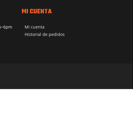
MI CUENTA
pm~6pm
Mi cuenta
Historial de pedidos