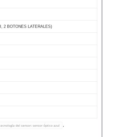
I, 2 BOTONES LATERALES)
,
tecnología del sensor: sensor óptico azul