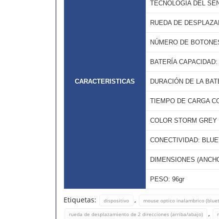
TECNOLOGÍA DEL SE
RUEDA DE DESPLAZAM
NÚMERO DE BOTONES:
BATERÍA CAPACIDAD:
CARACTERISTICAS
DURACIÓN DE LA BAT
TIEMPO DE CARGA CO
COLOR STORM GREY 
CONECTIVIDAD: BLUE
DIMENSIONES (ANCHO x
PESO: 96gr
Etiquetas:
,
dispositivo
mouse optico inalambrico (blue
,
rueda de desplazamiento de 2 direcciones (arriba/abajo)