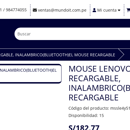
1 / 984774055
ventas@mundoit.com.pe
Mi cuenta
RGABLE, INALAMBRICO(BLUETOOTH)EL MOUSE RECARGABLE
MOUSE LENOVO
RECARGABLE,
INALAMBRICO(
RECARGABLE
Código del producto: mssle4y5
Disponibilidad: 15
S/182.77