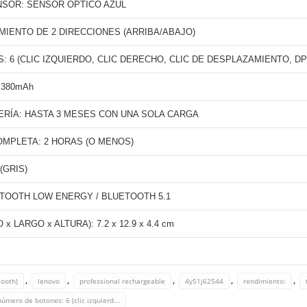
NSOR: SENSOR ÓPTICO AZUL
IENTO DE 2 DIRECCIONES (ARRIBA/ABAJO)
 6 (CLIC IZQUIERDO, CLIC DERECHO, CLIC DE DESPLAZAMIENTO, DP
 380mAh
ERÍA: HASTA 3 MESES CON UNA SOLA CARGA
MPLETA: 2 HORAS (O MENOS)
(GRIS)
TOOTH LOW ENERGY / BLUETOOTH 5.1
 LARGO x ALTURA): 7.2 x 12.9 x 4.4 cm
,
,
,
,
,
tooth)
lenovo
professional rechargeable
4y51j62544
rendimiento:
número de botones: 6 (clic izquierd...