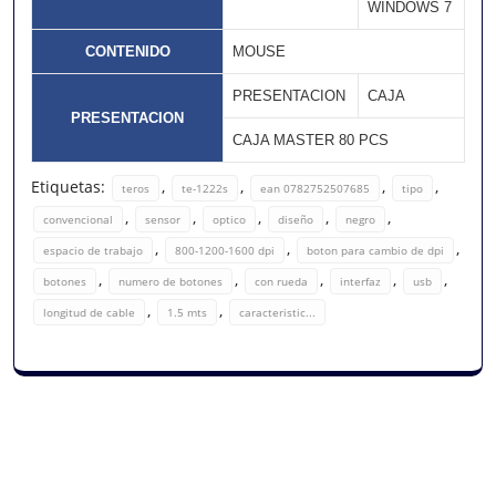
WINDOWS 7
CONTENIDO
MOUSE
PRESENTACION
CAJA
PRESENTACION
CAJA MASTER 80 PCS
Etiquetas:
,
,
,
,
teros
te-1222s
ean 0782752507685
tipo
,
,
,
,
,
convencional
sensor
optico
diseño
negro
,
,
,
espacio de trabajo
800-1200-1600 dpi
boton para cambio de dpi
,
,
,
,
,
botones
numero de botones
con rueda
interfaz
usb
,
,
longitud de cable
1.5 mts
caracteristic...