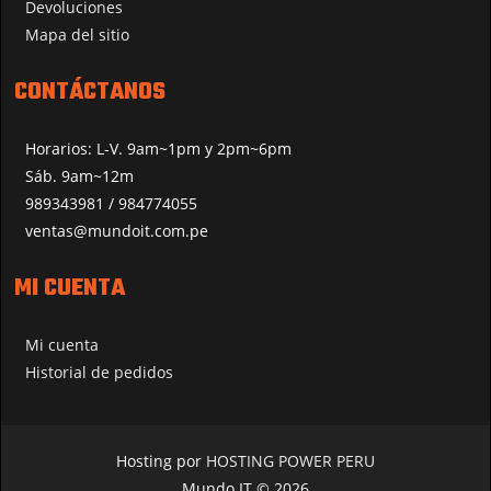
Devoluciones
Mapa del sitio
CONTÁCTANOS
Horarios: L-V. 9am~1pm y 2pm~6pm
Sáb. 9am~12m
989343981 / 984774055
ventas@mundoit.com.pe
MI CUENTA
Mi cuenta
Historial de pedidos
Hosting por
HOSTING POWER PERU
Mundo IT © 2026