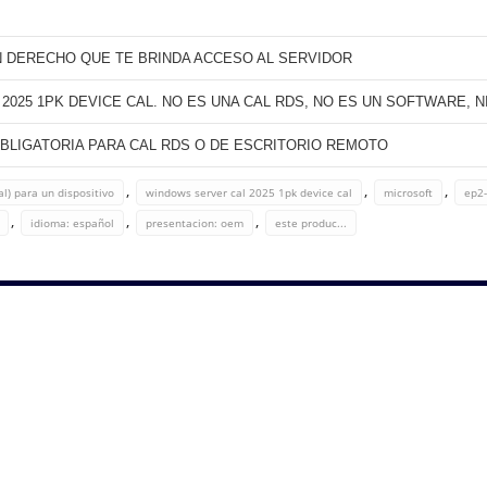
 DERECHO QUE TE BRINDA ACCESO AL SERVIDOR
025 1PK DEVICE CAL. NO ES UNA CAL RDS, NO ES UN SOFTWARE, N
OBLIGATORIA PARA CAL RDS O DE ESCRITORIO REMOTO
,
,
,
al) para un dispositivo
windows server cal 2025 1pk device cal
microsoft
ep2
,
,
,
idioma: español
presentacion: oem
este produc...