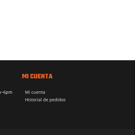
MI CUENTA
pm~6pm
Mi cuenta
Historial de pedidos