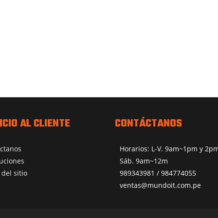
ICIO AL CLIENTE
CONTÁCTANOS
ctanos
Horarios: L-V. 9am~1pm y 2
uciones
Sáb. 9am~12m
del sitio
989343981 / 984774055
ventas@mundoit.com.pe