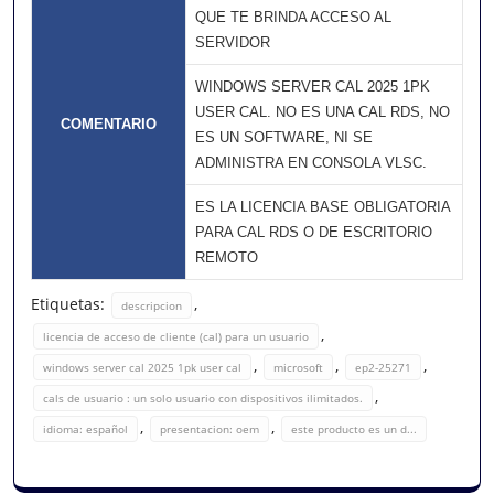
QUE TE BRINDA ACCESO AL
SERVIDOR
WINDOWS SERVER CAL 2025 1PK
USER CAL. NO ES UNA CAL RDS, NO
COMENTARIO
ES UN SOFTWARE, NI SE
ADMINISTRA EN CONSOLA VLSC.
ES LA LICENCIA BASE OBLIGATORIA
PARA CAL RDS O DE ESCRITORIO
REMOTO
Etiquetas:
,
descripcion
,
licencia de acceso de cliente (cal) para un usuario
,
,
,
windows server cal 2025 1pk user cal
microsoft
ep2-25271
,
cals de usuario : un solo usuario con dispositivos ilimitados.
,
,
idioma: español
presentacion: oem
este producto es un d...