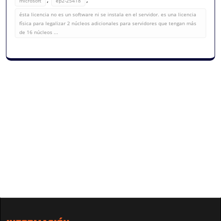
microsoft
ep2-25418
ésta licencia no es un software ni se instala en el servidor. es una licencia
física para legalizar 2 núcleos adicionales para servidores que tengan más
de 16 núcleos ...