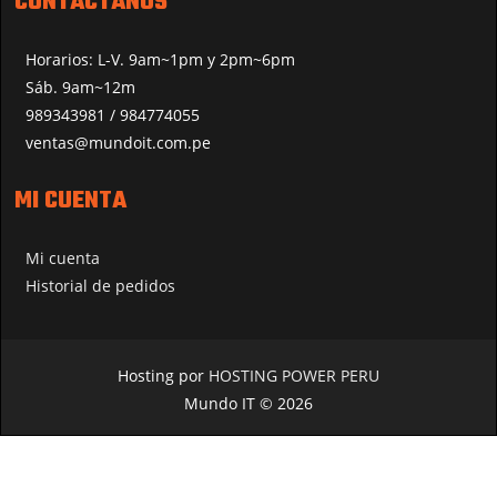
CONTÁCTANOS
Horarios: L-V. 9am~1pm y 2pm~6pm
Sáb. 9am~12m
989343981 / 984774055
ventas@mundoit.com.pe
MI CUENTA
Mi cuenta
Historial de pedidos
Hosting por
HOSTING POWER PERU
Mundo IT © 2026