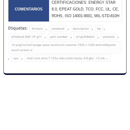
CERTIFICACIONES: ENERGY STAR
COMENTARIOS
8.0, EPEAT GOLD, TCO, FCC, UL, CE,
ROHS, ISO 14001-9001, MIL-STD-810H
Etiquetas:
,
,
,
,
formato
notebook
descripcion
hp
,
,
,
,
elitebook 840 14" g11
part number
a1up3lt#abm
pantalla
14 pulg lcd led wuxga uwva resolucion maxima 1920 x 1200 antirreflejante
touch screen si
,
,
cpu
intel core ultra 7 155u máx turbo hasta: 4.8 ghz - 12 mb ...