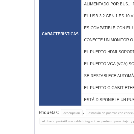
ALIMENTADO POR BUS...
EL USB 3.2 GEN 1 ES 10
ES COMPATIBLE CON EL US
CARACTERISTICAS
CONECTE UN MONITOR O
EL PUERTO HDMI SOPORTA
EL PUERTO VGA (VGA) SO
SE RESTABLECE AUTOMÁ
EL PUERTO GIGABIT ETH
ESTÁ DISPONIBLE UN PUE
Etiquetas:
,
descripcion
estación de puertos con conexi
el diseño portátil con cable integrado es perfecto para viajar y p