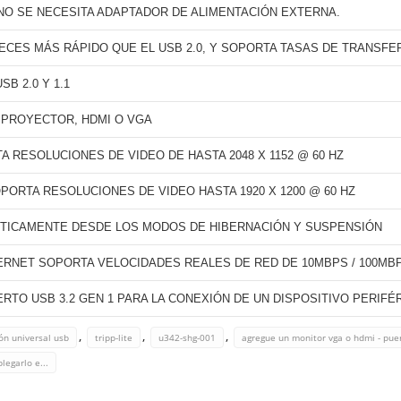
 NO SE NECESITA ADAPTADOR DE ALIMENTACIÓN EXTERNA.
 VECES MÁS RÁPIDO QUE EL USB 2.0, Y SOPORTA TASAS DE TRANSFE
B 2.0 Y 1.1
 PROYECTOR, HDMI O VGA
 RESOLUCIONES DE VIDEO DE HASTA 2048 X 1152 @ 60 HZ
PORTA RESOLUCIONES DE VIDEO HASTA 1920 X 1200 @ 60 HZ
TICAMENTE DESDE LOS MODOS DE HIBERNACIÓN Y SUSPENSIÓN
ERNET SOPORTA VELOCIDADES REALES DE RED DE 10MBPS / 100MBPS
RTO USB 3.2 GEN 1 PARA LA CONEXIÓN DE UN DISPOSITIVO PERIFÉ
,
,
,
ón universal usb
tripp-lite
u342-shg-001
agregue un monitor vga o hdmi - puer
legarlo e...