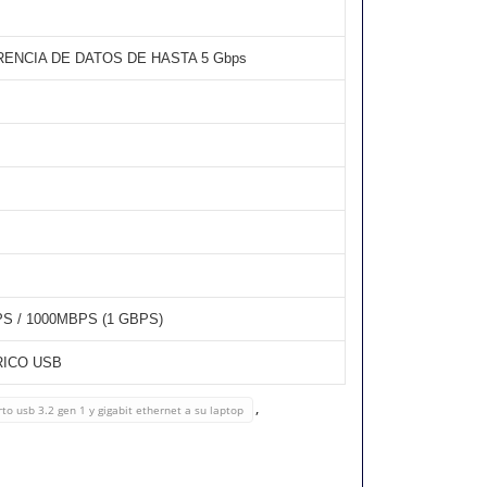
RENCIA DE DATOS DE HASTA 5 Gbps
 / 1000MBPS (1 GBPS)
RICO USB
,
to usb 3.2 gen 1 y gigabit ethernet a su laptop