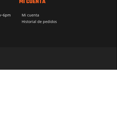
MI CUENTA
pm~6pm
Mi cuenta
Historial de pedidos