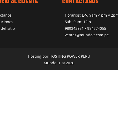
ICIO AL CLIENTE
CONTÁCTANOS
ctanos
Horarios: L-V. 9am~1pm y 2
uciones
Sáb. 9am~12m
del sitio
989343981 / 984774055
ventas@mundoit.com.pe
Hosting por
HOSTING POWER PERU
Mundo IT © 2026