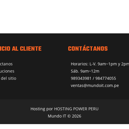
ICIO AL CLIENTE
CONTÁCTANOS
ctanos
Horarios: L-V. 9am~1pm y 2
uciones
Sáb. 9am~12m
del sitio
989343981 / 984774055
ventas@mundoit.com.pe
Hosting por
HOSTING POWER PERU
Mundo IT © 2026