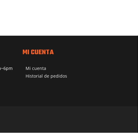
MI CUENTA
pm~6pm
Mi cuenta
Historial de pedidos