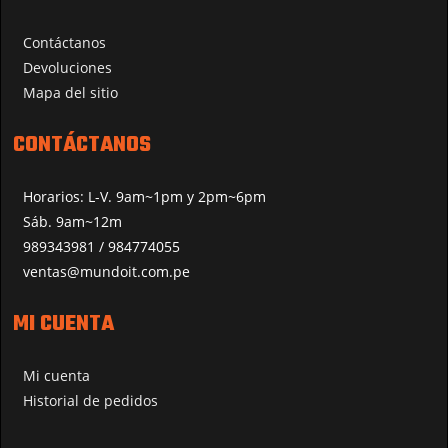
Contáctanos
Devoluciones
Mapa del sitio
CONTÁCTANOS
Horarios: L-V. 9am~1pm y 2pm~6pm
Sáb. 9am~12m
989343981 / 984774055
ventas@mundoit.com.pe
MI CUENTA
Mi cuenta
Historial de pedidos