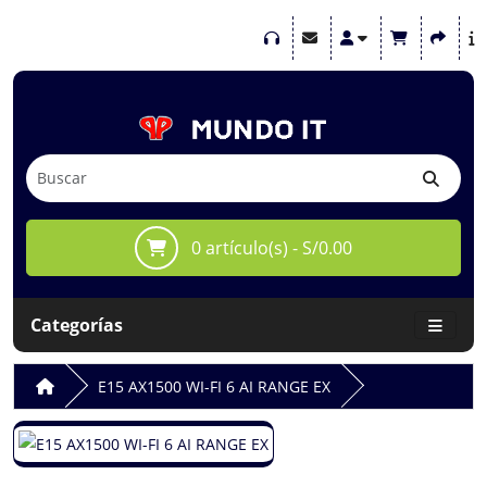
0 artículo(s) - S/0.00
Categorías
E15 AX1500 WI-FI 6 AI RANGE EX