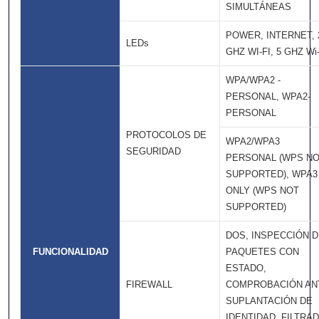
SIMULTÁNEAS
POWER, INTERNET, 
LEDs
GHZ WI-FI, 5 GHZ Wi-
WPA/WPA2 -
PERSONAL, WPA2-
PERSONAL
PROTOCOLOS DE
WPA2/WPA3 
SEGURIDAD
PERSONAL (WPS N
SUPPORTED), WPA3
ONLY (WPS NOT
SUPPORTED)
DOS, INSPECCIÓN 
FUNCIONALIDAD
PAQUETES CON
ESTADO,
FIREWALL
COMPROBACIÓN ANT
SUPLANTACIÓN DE
IDENTIDAD, FILTRA