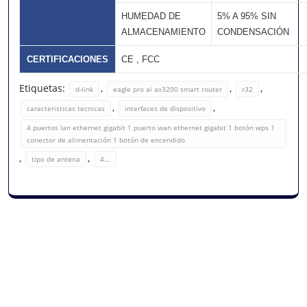
HUMEDAD DE
5% A 95% SIN
ALMACENAMIENTO
CONDENSACIÓN
CERTIFICACIONES
CE , FCC
Etiquetas:
,
,
,
d-link
eagle pro ai ax3200 smart router
r32
,
,
caracteristicas tecnicas
interfaces de dispositivo
4 puertos lan ethernet gigabit 1 puerto wan ethernet gigabit 1 botón wps 1
conector de alimentación 1 botón de encendido
,
,
tipo de antena
4...