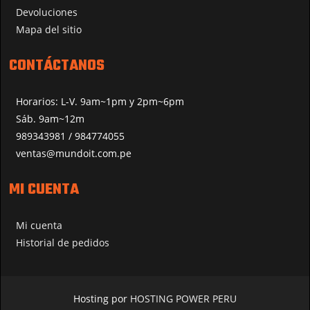
Devoluciones
Mapa del sitio
CONTÁCTANOS
Horarios: L-V. 9am~1pm y 2pm~6pm
Sáb. 9am~12m
989343981 / 984774055
ventas@mundoit.com.pe
MI CUENTA
Mi cuenta
Historial de pedidos
Hosting por
HOSTING POWER PERU