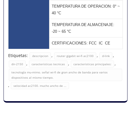
TEMPERATURA DE OPERACION: 0° ~
40 °C
TEMPERATURA DE ALMACENAJE:
-20 ~ 65 °C
CERTIFICACIONES: FCC  IC  CE
Etiquetas:
,
,
,
descripcion
router gigabit wi-fi ac2100
d-link
,
,
,
dir-2150
caracteristicas tecnicas
caracteristicas principales:
tecnología mu-mimo. señal wi-fi de gran ancho de banda para varios
dispositivos al mismo tiempo.
,
velocidad ac2100. mucho ancho de ...