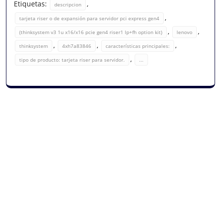
Etiquetas:
,
descripcion
,
tarjeta riser o de expansión para servidor pci express gen4
,
,
(thinksystem v3 1u x16/x16 pcie gen4 riser1 lp+fh option kit)
lenovo
,
,
,
thinksystem
4xh7a83846
características principales:
,
tipo de producto: tarjeta riser para servidor.
...