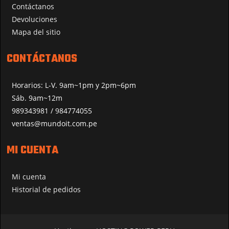
Contáctanos
Devoluciones
Mapa del sitio
CONTÁCTANOS
Horarios: L-V. 9am~1pm y 2pm~6pm
Sáb. 9am~12m
989343981 / 984774055
ventas@mundoit.com.pe
MI CUENTA
Mi cuenta
Historial de pedidos