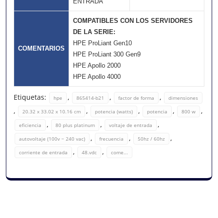
ENTRADA
COMPATIBLES CON LOS SERVIDORES
DE LA SERIE:
HPE ProLiant Gen10
COMENTARIOS
HPE ProLiant 300 Gen9
HPE Apollo 2000
HPE Apollo 4000
Etiquetas:
,
,
,
hpe
865414-b21
factor de forma
dimensiones
,
,
,
,
,
20.32 x 33.02 x 10.16 cm
potencia (watts)
potencia
800 w
,
,
,
eficiencia
80 plus platinum
voltaje de entrada
,
,
,
autovoltaje (100v ~ 240 vac)
frecuencia
50hz / 60hz
,
,
corriente de entrada
48.vdc
come...