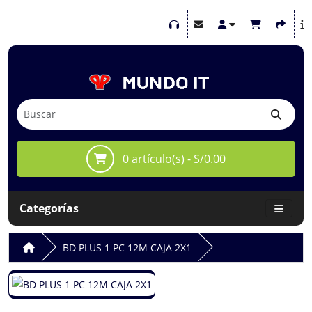
0 artículo(s) - S/0.00
Categorías
BD PLUS 1 PC 12M CAJA 2X1