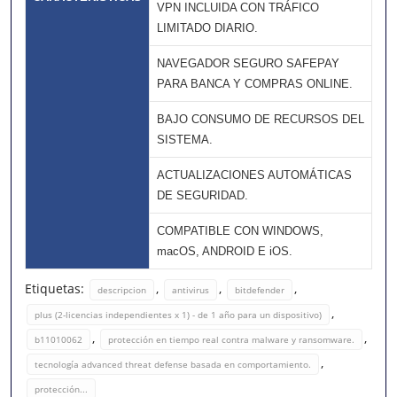
VPN INCLUIDA CON TRÁFICO
LIMITADO DIARIO.
NAVEGADOR SEGURO SAFEPAY
PARA BANCA Y COMPRAS ONLINE.
BAJO CONSUMO DE RECURSOS DEL
SISTEMA.
ACTUALIZACIONES AUTOMÁTICAS
DE SEGURIDAD.
COMPATIBLE CON WINDOWS,
macOS, ANDROID E iOS.
Etiquetas:
,
,
,
descripcion
antivirus
bitdefender
,
plus (2-licencias independientes x 1) - de 1 año para un dispositivo)
,
,
b11010062
protección en tiempo real contra malware y ransomware.
,
tecnología advanced threat defense basada en comportamiento.
protección...