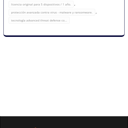
,
licencia original para 5 dispositivos / 1 año.
,
protección avanzada contra virus - malware y ransomware.
tecnología advanced threat defense co...