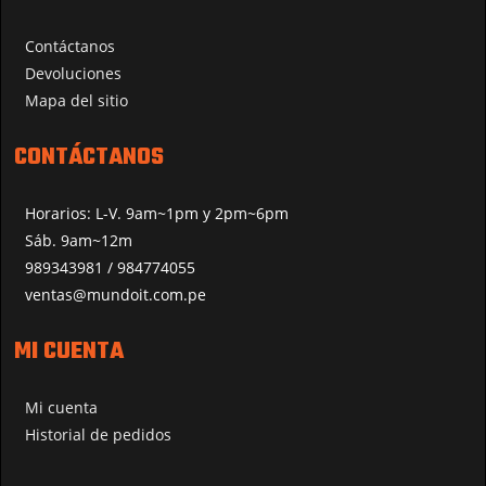
Contáctanos
Devoluciones
Mapa del sitio
CONTÁCTANOS
Horarios: L-V. 9am~1pm y 2pm~6pm
Sáb. 9am~12m
989343981 / 984774055
ventas@mundoit.com.pe
MI CUENTA
Mi cuenta
Historial de pedidos