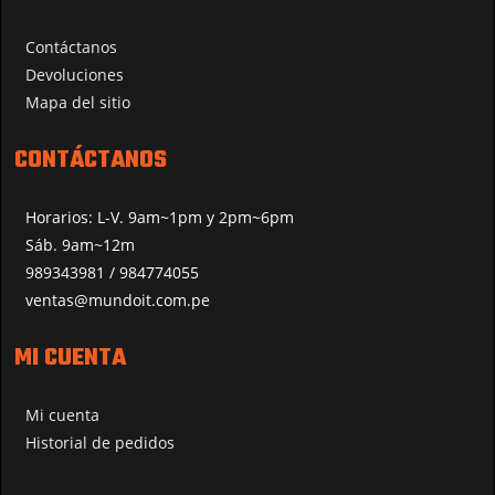
Contáctanos
Devoluciones
Mapa del sitio
CONTÁCTANOS
Horarios: L-V. 9am~1pm y 2pm~6pm
Sáb. 9am~12m
989343981 / 984774055
ventas@mundoit.com.pe
MI CUENTA
Mi cuenta
Historial de pedidos