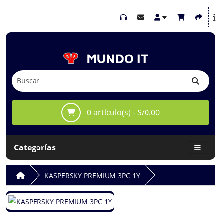
0 artículo(s) - S/0.00
Categorías
KASPERSKY PREMIUM 3PC 1Y