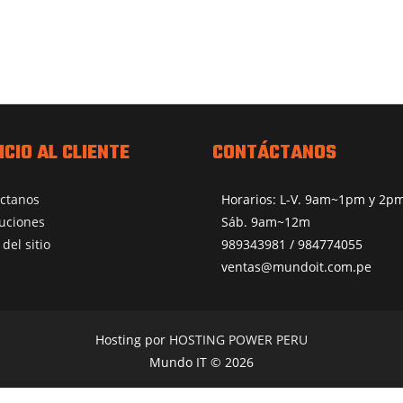
ICIO AL CLIENTE
CONTÁCTANOS
ctanos
Horarios: L-V. 9am~1pm y 2
uciones
Sáb. 9am~12m
del sitio
989343981 / 984774055
ventas@mundoit.com.pe
Hosting por
HOSTING POWER PERU
Mundo IT © 2026