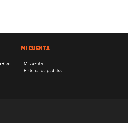
MI CUENTA
pm~6pm
Mi cuenta
Historial de pedidos