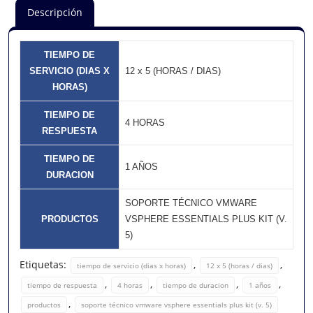
Descripción
TIEMPO DE
SERVICIO (DIAS X
12 x 5 (HORAS / DIAS)
HORAS)
TIEMPO DE
4 HORAS
RESPUESTA
TIEMPO DE
1 AÑOS
DURACION
SOPORTE TÉCNICO VMWARE
PRODUCTOS
VSPHERE ESSENTIALS PLUS KIT (V.
5)
Etiquetas:
,
,
tiempo de servicio (dias x horas)
12 x 5 (horas / dias)
,
,
,
,
tiempo de respuesta
4 horas
tiempo de duracion
1 años
,
productos
soporte técnico vmware vsphere essentials plus kit (v. 5)