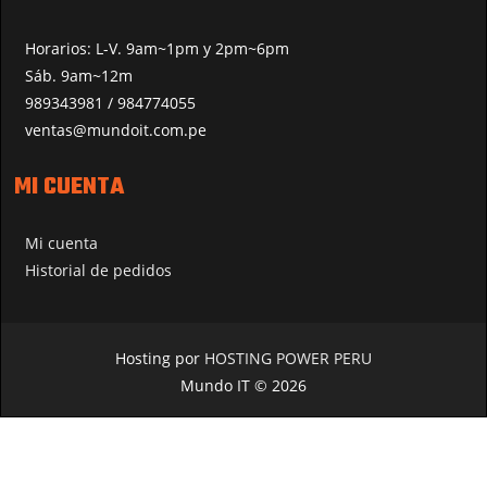
Horarios: L-V. 9am~1pm y 2pm~6pm
Sáb. 9am~12m
989343981 / 984774055
ventas@mundoit.com.pe
MI CUENTA
Mi cuenta
Historial de pedidos
Hosting por
HOSTING POWER PERU
Mundo IT © 2026