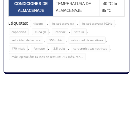
CONDICIONES DE
TEMPERATURA DE
-40 °C to
ALMACENAJE
ALMACENAJE
85 °C
Etiquetas:
,
,
,
hiksemi
hs-ssd wave (s)
hs-ssd-wave(s) 1024g
,
,
,
,
capacidad
1024 gb
interfaz
sata iii
,
,
,
velocidad de lectura
550 mb/s
velocidad de escritura
,
,
,
,
470 mb/s
formato
2.5 pulg
caracteristicas tecnicas
máx. ejecución: 4k iops de lectura: 75k máx. ran...