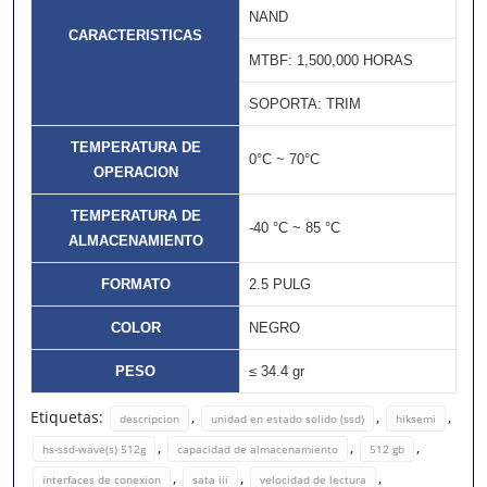
NAND
CARACTERISTICAS
MTBF: 1,500,000 HORAS
SOPORTA: TRIM
TEMPERATURA DE
0°C ~ 70°C
OPERACION
TEMPERATURA DE
-40 °C ~ 85 °C
ALMACENAMIENTO
FORMATO
2.5 PULG
COLOR
NEGRO
PESO
≤ 34.4 gr
Etiquetas:
,
,
,
descripcion
unidad en estado solido (ssd)
hiksemi
,
,
,
hs-ssd-wave(s) 512g
capacidad de almacenamiento
512 gb
,
,
,
interfaces de conexion
sata iii
velocidad de lectura