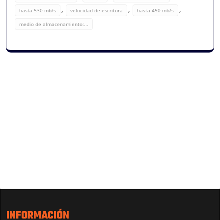
,
,
,
hasta 530 mb/s
velocidad de escritura
hasta 450 mb/s
medio de almacenamiento:...
INFORMACIÓN