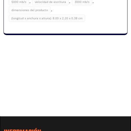
,
,
,
5000 mb/s
velocidad de escritura
3000 mb/s
,
dimensiones del producto
(longitud x anchura x altura): 8.00 x 2.20 x 0.38 cm