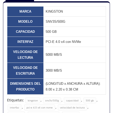
MARCA
KINGSTON
MODELO
SNV3S/500G
CAPACIDAD
500 GB
INTERFAZ
PCI-E 4.0 x4 con NVMe
VELOCIDAD DE
5000 MB/S
LECTURA
VELOCIDAD DE
3000 MB/S
ESCRITURA
DIMENSIONES DEL
(LONGITUD x ANCHURA x ALTURA):
PRODUCTO
8.00 x 2.20 x 0.38 CM
Etiquetas:
,
,
,
,
kingston
snv3s/500g
capacidad
500 gb
,
,
,
interfaz
pci-e 4.0 x4 con nvme
velocidad de lectura