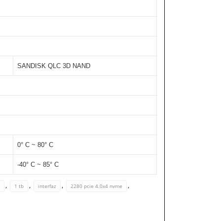
SANDISK QLC 3D NAND
0° C ~ 80° C
-40° C ~ 85° C
,
,
,
,
1 tb
interfaz
2280 pcie 4.0x4 nvme