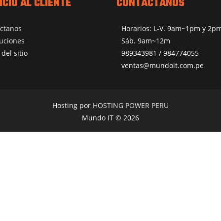
ICIO AL CLIENTE
CONTÁCTANOS
ctanos
Horarios: L-V. 9am~1pm y 2
uciones
Sáb. 9am~12m
del sitio
989343981 / 984774055
ventas@mundoit.com.pe
Hosting por
HOSTING POWER PERU
Mundo IT © 2026