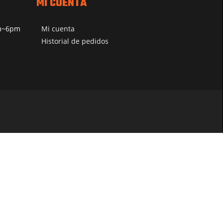
MI CUENTA
pm~6pm
Mi cuenta
Historial de pedidos