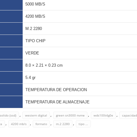
5000 MB/S
4200 MB/S
M.2 2280
TIPO CHIP
VERDE
8.0 × 2.21 × 0.23 cm
5.4 gr
TEMPERATURA DE OPERACION
TEMPERATURA DE ALMACENAJE
,
,
,
,
olido (ssd)
western digital
green sn3000 nvme
wds100t4g0e
capacidad
,
,
,
,
ra
4200 mb/s
formato
m.2 2280
tipo ...