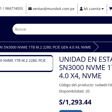
1 / 984774055
ventas@mundoit.com.pe
Mi cuenta
SN3000 NVME 1TB M.2 2280, PCIE GEN 4.0 X4, NVME
UNIDAD EN ES
SN3000 NVME 1T
4.0 X4, NVME
Código del producto: ssdwds10
Disponibilidad: 20
S/1,293.44