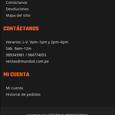
Contáctanos
Devoluciones
Mapa del sitio
CONTÁCTANOS
Horarios: L-V. 9am~1pm y 2pm~6pm
Sáb. 9am~12m
989343981 / 984774055
ventas@mundoit.com.pe
MI CUENTA
Mi cuenta
Historial de pedidos