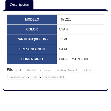
Descripción
MODELO
T673220
COLOR
CYAN
CANTIDAD (VOLUM)
70 ML
PRESENTACION
CAJA
COMENTARIO
PARA EPSON L800
Etiquetas:
,
,
,
,
t673220
cyan
cantidad (volum)
70 ml
,
,
presentacion
caja
para epson l800