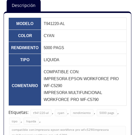
Descripción
MODELO
T941220-AL
COLOR
CYAN
RENDIMIENTO
5000 PAGS
TIPO
LIQUIDA
COMPATIBLE CON:
IMPRESORA EPSON WORKFORCE PRO
COMENTARIO
WF-C5290
IMPRESORA MULTIFUNCIONAL
WORKFORCE PRO WF-C5790
Etiquetas:
,
,
,
,
t941220-al
cyan
rendimiento
5000 pags
,
,
tipo
liquida
compatible con:impresora epson workforce pro wf-c5290impresora
multifuncional workforce pro wf-c5790