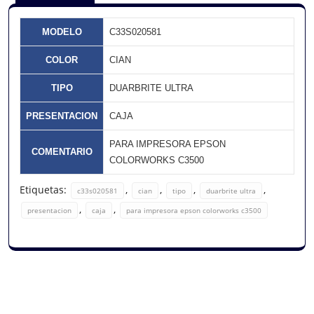
MODELO
C33S020581
COLOR
CIAN
TIPO
DUARBRITE ULTRA
PRESENTACION
CAJA
PARA IMPRESORA EPSON
COMENTARIO
COLORWORKS C3500
Etiquetas:
,
,
,
,
c33s020581
cian
tipo
duarbrite ultra
,
,
presentacion
caja
para impresora epson colorworks c3500