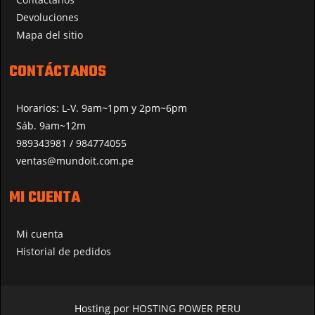
Devoluciones
Mapa del sitio
CONTÁCTANOS
Horarios: L-V. 9am~1pm y 2pm~6pm
Sáb. 9am~12m
989343981 / 984774055
ventas@mundoit.com.pe
MI CUENTA
Mi cuenta
Historial de pedidos
Hosting por
HOSTING POWER PERU