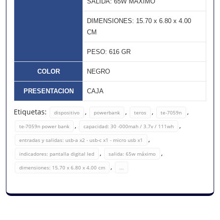
SALIDA: 65W MÁXIMO
DIMENSIONES: 15.70 x 6.80 x 4.00
CM
PESO: 616 GR
COLOR
NEGRO
PRESENTACION
CAJA
Etiquetas:
,
,
,
,
dispositivo
powerbank
teros
te-7059n
,
,
te-7059n power bank
capacidad: 30 -000mah / 3.7v / 111wh
,
entradas y salidas: usb-a x2 - usb-c x1 - micro usb x1
,
,
indicadores: pantalla digital led
salida: 65w máximo
,
dimensiones: 15.70 x 6.80 x 4.00 cm
...