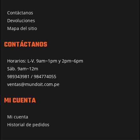
Contáctanos
Devoluciones
Mapa del sitio
CONTÁCTANOS
Horarios: L-V. 9am~1pm y 2pm~6pm
Sáb. 9am~12m
989343981 / 984774055
ventas@mundoit.com.pe
MI CUENTA
Mi cuenta
Historial de pedidos