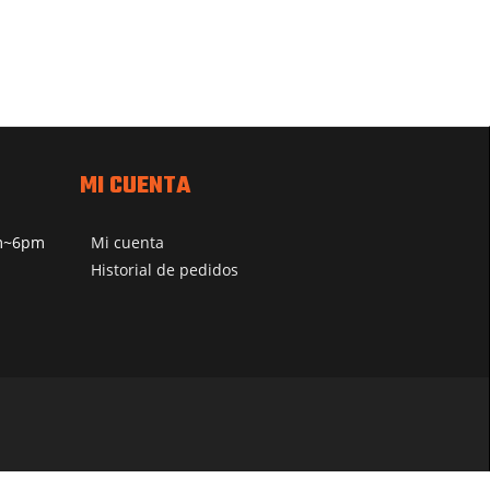
MI CUENTA
pm~6pm
Mi cuenta
Historial de pedidos