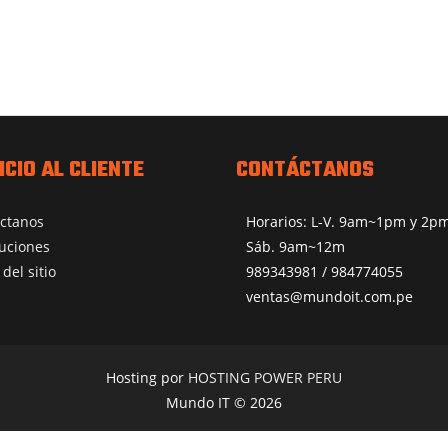
ICIO AL CLIENTE
CONTÁCTANOS
ctanos
Horarios: L-V. 9am~1pm y 2
uciones
Sáb. 9am~12m
del sitio
989343981 / 984774055
ventas@mundoit.com.pe
Hosting por
HOSTING POWER PERU
Mundo IT © 2026