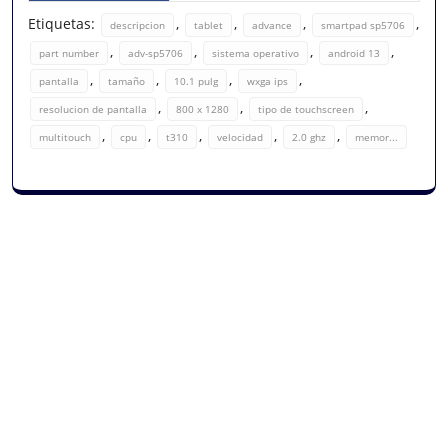
Etiquetas:
,
,
,
,
descripcion
tablet
advance
smartpad sp5706
,
,
,
,
part number
adv-sp5706
sistema operativo
android 13
,
,
,
,
pantalla
tamaño
10.1 pulg
wxga ips
,
,
,
resolucion de pantalla
800 x 1280
tipo de touchscreen
,
,
,
,
,
multitouch
cpu
t310
velocidad
2.0 ghz
memor...